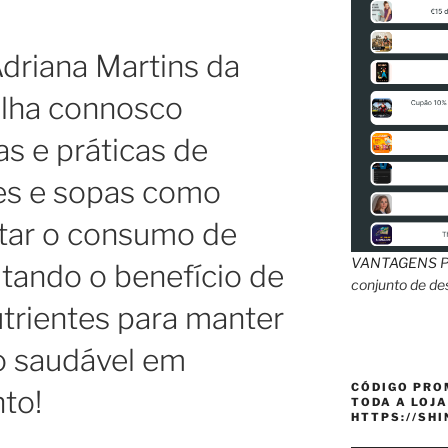
Adriana Martins da
ilha connosco
as e práticas de
es e sopas como
tar o consumo de
VANTAGENS
P
itando o benefício de
conjunto de d
trientes para manter
o saudável em
CÓDIGO PRO
to!
TODA A LOJA
HTTPS://SH