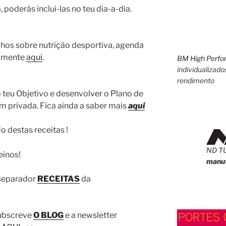
 poderás inclui-las no teu dia-a-dia.
lhos sobre nutrição desportiva, agenda
tamente
aqui
.
BM High Perfo
individualizado
rendimento
o teu Objetivo e desenvolver o Plano de
 privada. Fica ainda a saber mais
aqui
o destas receitas !
ND T
einos!
manut
 separador
RECEITAS
da
 Subscreve
O BLOG
e a newsletter