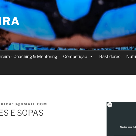
IRA
Pereira - Coaching & Mentoring
Competição
Bastidores
Nutr
FKICA13@GMAIL.COM
ES E SOPAS