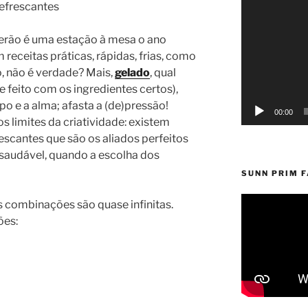
Reprodutor
de
vídeo
Verão é uma estação à mesa o ano
 receitas práticas, rápidas, frias, como
, não é verdade? Mais,
gelado
, qual
e feito com os ingredientes certos),
po e a alma; afasta a (de)pressão!
00:00
s limites da criatividade: existem
escantes que são os aliados perfeitos
saudável, quando a escolha dos
SUNN PRIM 
s combinações são quase infinitas.
ões: