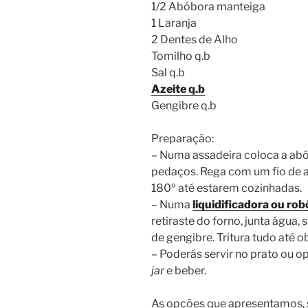
1/2 Abóbora manteiga
1 Laranja
2 Dentes de Alho
Tomilho q.b
Sal q.b
Azeite q.b
Gengibre q.b
Preparação:
– Numa assadeira coloca a abó
pedaços. Rega com um fio de az
180º até estarem cozinhadas.
– Numa
liquidificadora ou ro
retiraste do forno, junta água,
de gengibre. Tritura tudo até 
– Poderás servir no prato ou 
jar
e beber.
As opções que apresentamos, sã