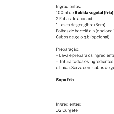
Ingredientes:
100ml de
Bebida vegetal (fria)
2 Fatias de abacaxi
1 Lasca de gengibre (3cm)
Folhas de hortelã q.b (opcional
Cubos de gelo q.b (opcional)
Preparação:
– Lava e prepara os ingredient
– Tritura todos os ingredient
e fluída. Serve com cubos de ge
Sopa fria
Ingredientes:
1/2 Curgete