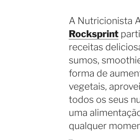
A Nutricionista 
Rocksprint
part
receitas delicios
sumos, smoothi
forma de aumen
vegetais, aprove
todos os seus nu
uma alimentaçã
qualquer momen