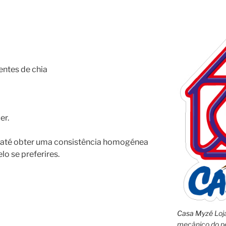
ntes de chia
er.
es até obter uma consistência homogénea
lo se preferires.
Casa Myzé
Loja
mecânico do pe