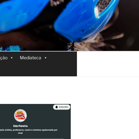
ição
Mediateca