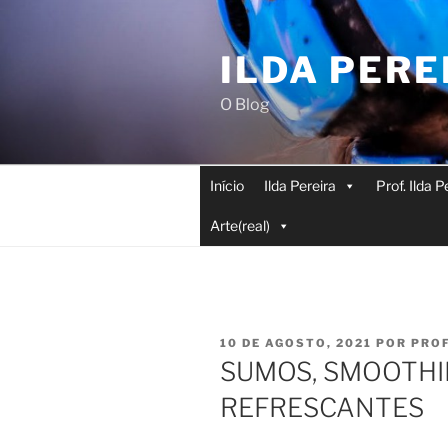
Saltar
para
ILDA PERE
o
conteúdo
O Blog
Início
Ilda Pereira
Prof. Ilda 
Arte(real)
PUBLICADO
10 DE AGOSTO, 2021
POR
PRO
EM
SUMOS, SMOOTHI
REFRESCANTES