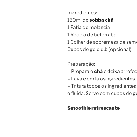
Ingredientes:
150ml de
sobba chá
1 Fatia de melancia
1 Rodela de beterraba
1 Colher de sobremesa de seme
Cubos de gelo q.b (opcional)
Preparação:
– Prepara o
chá
e deixa arrefec
– Lava e corta os ingredientes.
– Tritura todos os ingredient
e fluída. Serve com cubos de ge
Smoothie refrescante