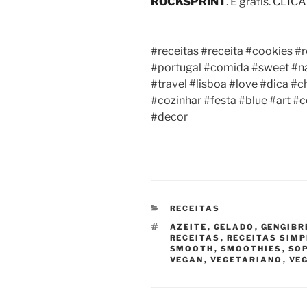
ROCKSPRINT
. É grátis.
CLICA
#receitas #receita #cookies #
#portugal #comida #sweet #na
#travel #lisboa #love #dica #c
#cozinhar #festa #blue #art 
#decor
CATEGORIAS
RECEITAS
ETIQUETAS
AZEITE
,
GELADO
,
GENGIBR
RECEITAS
,
RECEITAS SIM
SMOOTH
,
SMOOTHIES
,
SO
VEGAN
,
VEGETARIANO
,
VE