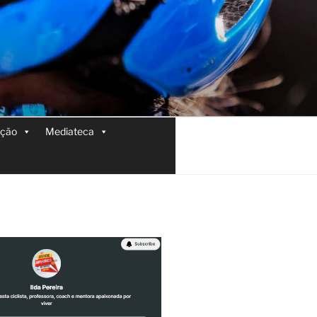
ição
Mediateca