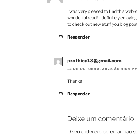
I was very pleased to find this web-s
wonderful read!! I definitely enjoying
to check out new stuff you blog post
Responder
profkica13@gmail.com
12 DE OUTUBRO, 2025 ÀS 4:04 P
Thanks
Responder
Deixe um comentário
O seu endereço de email não s