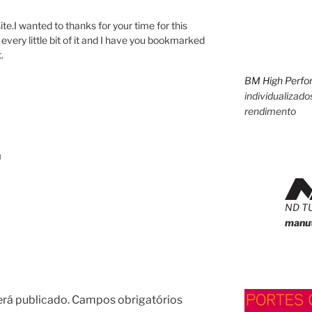
ite.I wanted to thanks for your time for this
 every little bit of it and I have you bookmarked
.
BM High Perfo
individualizado
rendimento
M
ND T
manut
erá publicado.
Campos obrigatórios