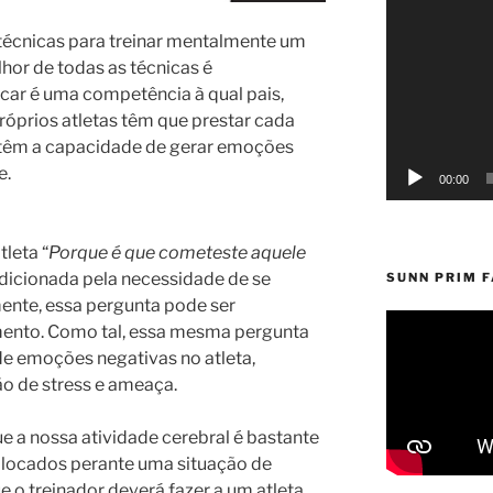
Reprodutor
de
técnicas para treinar mentalmente um
vídeo
lhor de todas as técnicas é
car é uma competência à qual pais,
róprios atletas têm que prestar cada
 têm a capacidade de gerar emoções
e.
00:00
leta “
Porque é que cometeste aquele
ondicionada pela necessidade de se
SUNN PRIM 
emente, essa pergunta pode ser
ento. Como tal, essa mesma pergunta
e emoções negativas no atleta,
o de stress e ameaça.
 a nossa atividade cerebral é bastante
locados perante uma situação de
ue o treinador deverá fazer a um atleta