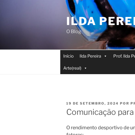
Saltar
para
ILDA PERE
o
conteúdo
O Blog
Início
Ilda Pereira
Prof. Ilda 
Arte(real)
PUBLICADO
19 DE SETEMBRO, 2024
POR
P
EM
Comunicação para
O rendimento desportivo de um
fatores: