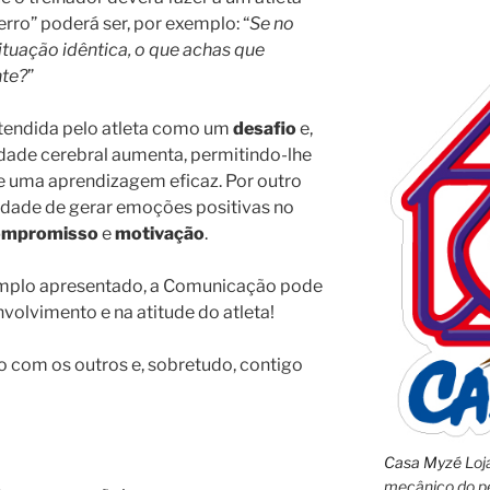
ro” poderá ser, por exemplo: “
Se no
tuação idêntica, o que achas que
nte?
”
ntendida pelo atleta como um
desafio
e,
dade cerebral aumenta, permitindo-lhe
e uma aprendizagem eficaz. Por outro
cidade de gerar emoções positivas no
ompromisso
e
motivação
.
mplo apresentado, a Comunicação pode
nvolvimento e na atitude do atleta!
 com os outros e, sobretudo, contigo
Casa Myzé
Loja
mecânico do pe