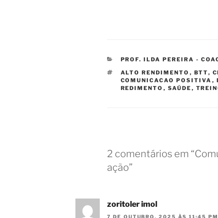
CATEGORIAS
PROF. ILDA PEREIRA - CO
ETIQUETAS
ALTO RENDIMENTO
,
BTT
,
C
COMUNICACAO POSITIVA
,
REDIMENTO
,
SAÚDE
,
TREI
2 comentários em “Comu
ação”
zoritoler imol
7 DE OUTUBRO, 2025 ÀS 11:45 P