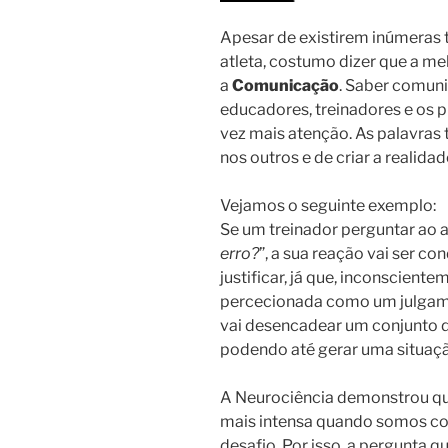
Apesar de existirem inúmeras 
atleta, costumo dizer que a me
a
Comunicação
. Saber comuni
educadores, treinadores e os p
vez mais atenção. As palavras
nos outros e de criar a realidad
Vejamos o seguinte exemplo:
Se um treinador perguntar ao at
erro?
”, a sua reação vai ser c
justificar, já que, inconscient
percecionada como um julgam
vai desencadear um conjunto d
podendo até gerar uma situaçã
A Neurociência demonstrou que
mais intensa quando somos co
desafio. Por isso, a pergunta q