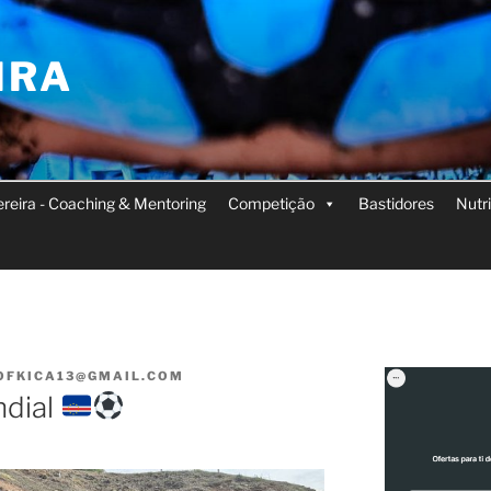
IRA
Pereira - Coaching & Mentoring
Competição
Bastidores
Nutr
OFKICA13@GMAIL.COM
ndial