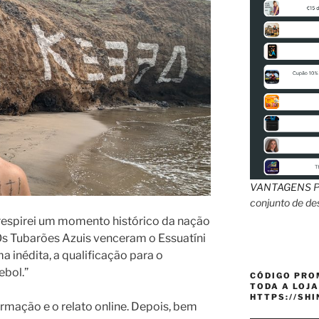
VANTAGENS
P
conjunto de d
o respirei um momento histórico da nação
“Os Tubarões Azuis venceram o Essuatíni
a inédita, a qualificação para o
bol.”
CÓDIGO PRO
TODA A LOJA
HTTPS://SH
ormação e o relato online. Depois, bem