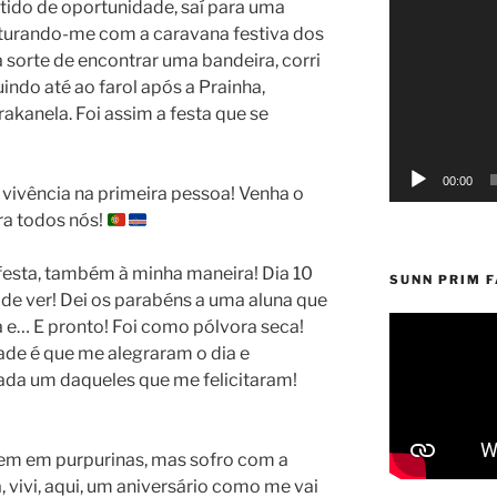
tido de oportunidade, saí para uma
Reprodutor
sturando-me com a caravana festiva dos
de
vídeo
sorte de encontrar uma bandeira, corri
indo até ao farol após a Prainha,
akanela. Foi assim a festa que se
00:00
 vivência na primeira pessoa! Venha o
ra todos nós!
a festa, também à minha maneira! Dia 10
SUNN PRIM 
 de ver! Dei os parabéns a uma aluna que
e… E pronto! Foi como pólvora seca!
ade é que me alegraram o dia e
ada um daqueles que me felicitaram!
sem em purpurinas, mas sofro com a
 vivi, aqui, um aniversário como me vai