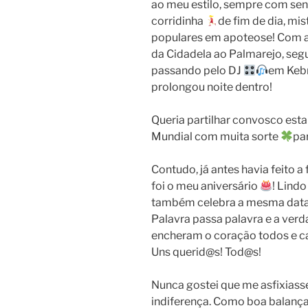
ao meu estilo, sempre com sen
corridinha
de fim de dia, mi
populares em apoteose! Com a 
da Cidadela ao Palmarejo, segu
passando pelo DJ
em Kebr
prolongou noite dentro!
Queria partilhar convosco esta
Mundial com muita sorte
pa
Contudo, já antes havia feito 
foi o meu aniversário
! Lindo
também celebra a mesma data 
Palavra passa palavra e a verd
encheram o coração todos e c
Uns querid@s! Tod@s!
Nunca gostei que me asfixias
indiferença. Como boa balança,