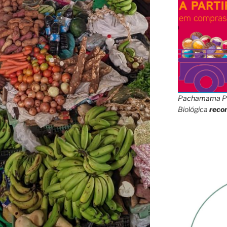
Pachamama
P
Biológica
reco