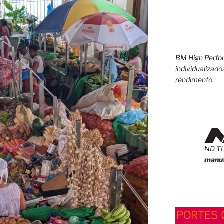
BM High Perfo
individualizado
rendimento
ND T
manut