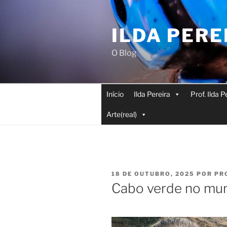
Saltar
para
ILDA PERE
o
conteúdo
O Blog
Início
Ilda Pereira
Prof. Ilda 
Arte(real)
PUBLICADO
18 DE OUTUBRO, 2025
POR
PR
EM
Cabo verde no mu