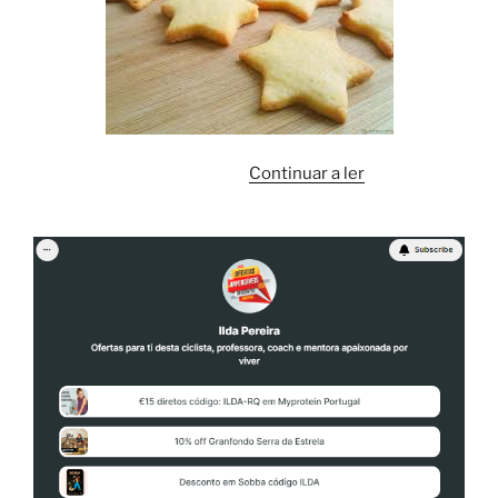
“
Continuar a ler
Bolachas
de
amêndoa
”