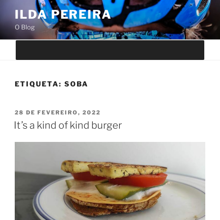
Saltar
ILDA PEREIRA
para
O Blog
o
conteúdo
ETIQUETA:
SOBA
PUBLICADO
28 DE FEVEREIRO, 2022
EM
It’s a kind of kind burger