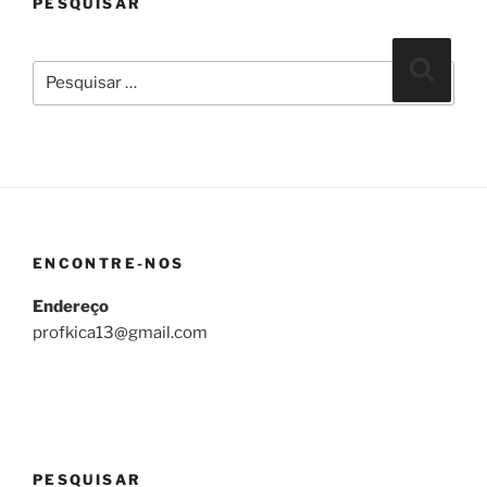
PESQUISAR
Pesquisar
Pesqui
por:
ENCONTRE-NOS
Endereço
profkica13@gmail.com
PESQUISAR