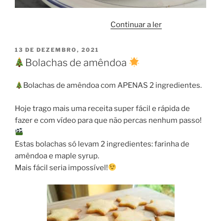
“It’s
Continuar a ler
a
kind
PUBLICADO
13 DE DEZEMBRO, 2021
EM
of
Bolachas de amêndoa
kind
burger”
Bolachas de amêndoa com APENAS 2 ingredientes.
Hoje trago mais uma receita super fácil e rápida de
fazer e com vídeo para que não percas nenhum passo!
Estas bolachas só levam 2 ingredientes: farinha de
amêndoa e maple syrup.
Mais fácil seria impossível!