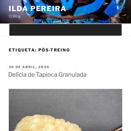
Saltar
ILDA PEREIRA
para
O Blog
o
conteúdo
ETIQUETA:
PÓS-TREINO
PUBLICADO
30 DE ABRIL, 2020
EM
Delícia de Tapioca Granulada