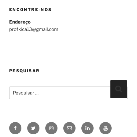
ENCONTRE-NOS
Endereço
profkica13@gmail.com
PESQUISAR
Pesquisar
Pesqui
por:
Facebook
Twitter
Instagram
Email
linkedin
Youtube