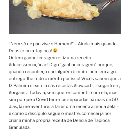
“Nem só de pão vive o Homem!” – Ainda mais quando
Deus criou a Tapioca!
Ontem ganhei coragem e fiz uma receita
#docessemaçúcar ! Digo “ganhar coragem” porque,
quando reconheço que alguém é muito bom em algo,
entrego-lhe todo o mérito por isso! Vocês sabem que a
D. Palmira
é eximia nas receitas #lowcarb , #sugarfree ,
#organic . Todavia, sem querer competir com ela, mas
sim porque a Covid tem-nos separadas há mais de 50
dias, lá me aventurei a fazer uma receita à moda dela –
e como o discípulo segue o mestre, comecei já por
criar a minha própria receita de Delícia de Tapioca
Granulada.