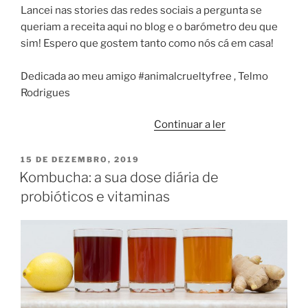
Lancei nas stories das redes sociais a pergunta se
queriam a receita aqui no blog e o barómetro deu que
sim! Espero que gostem tanto como nós cá em casa!
Dedicada ao meu amigo #animalcrueltyfree , Telmo
Rodrigues
“Delícia
Continuar a ler
de
Tapioca
PUBLICADO
15 DE DEZEMBRO, 2019
EM
Granulada”
Kombucha: a sua dose diária de
probióticos e vitaminas