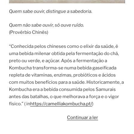
Quem sabe ouvir, distingue a sabedoria.
Quem não sabe ouvir, só ouve ruído.
(Provérbio Chinês)
“Conhecida pelos chineses como o elixir da saúde, é
uma bebida milenar obtida pela fermentação do chá,
preto ou verde, e açúcar. Após a fermentação a
Kombucha transforma-se numa bebida gaseificada
repleta de vitaminas, enzimas, probióticos e ácidos
com muitos benefícios para a saúde. Historicamente, a
Kombucha era a bebida consumida pelos Samurais
antes das batalhas, o que melhorava a força e o vigor
físico.” ( in
https://camelliakombucha.pt/
)
“Kombucha:
Continuar a ler
a
sua