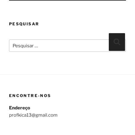
PESQUISAR
Pesquisar
Pesqui
por:
ENCONTRE-NOS
Endereço
profkica13@gmail.com