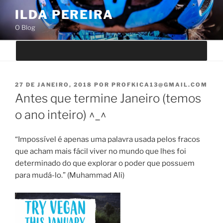
Saltar
ILDA PEREIRA
para
O Blog
o
conteúdo
PUBLICADO
27 DE JANEIRO, 2018
POR
PROFKICA13@GMAIL.COM
EM
Antes que termine Janeiro (temos
o ano inteiro) ^_^
“Impossível é apenas uma palavra usada pelos fracos
que acham mais fácil viver no mundo que lhes foi
determinado do que explorar o poder que possuem
para mudá-lo.” (Muhammad Ali)