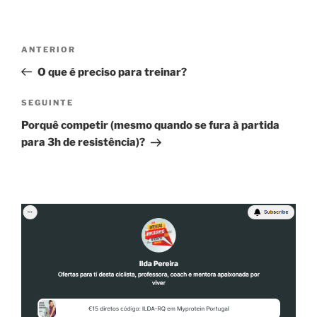
Navegação
Conteúdo
ANTERIOR
de
anterior
O que é preciso para treinar?
artigos
Conteúdo
SEGUINTE
seguinte
Porquê competir (mesmo quando se fura à partida
para 3h de resistência)?