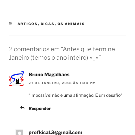
CATEGORIAS
ARTIGOS
,
DICAS
,
OS ANIMAIS
2 comentários em “Antes que termine
Janeiro (temos o ano inteiro) ^_^”
Bruno Magalhaes
27 DE JANEIRO, 2018 ÀS 1:34 PM
“Impossível não é uma afirmação. É um desafio”
Responder
profkica13@gmail.com