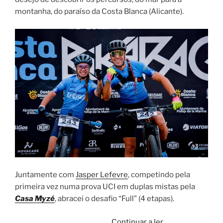
montanha, do paraíso da Costa Blanca (Alicante).
Juntamente com
Jasper Lefevre
, competindo pela
primeira vez numa prova UCI em duplas mistas pela
Casa Myzé
, abracei o desafio “Full” (4 etapas).
“4
Continuar a ler