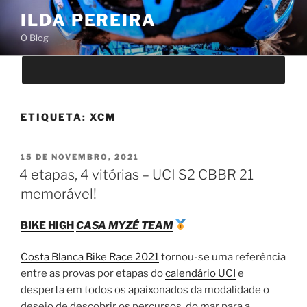
Saltar
ILDA PEREIRA
para
O Blog
o
conteúdo
ETIQUETA:
XCM
PUBLICADO
15 DE NOVEMBRO, 2021
EM
4 etapas, 4 vitórias – UCI S2 CBBR 21
memorável!
BIKE HIGH
CASA MYZÉ TEAM
Costa Blanca Bike Race 2021
tornou-se uma referência
entre as provas por etapas do
calendário UCI
e
desperta em todos os apaixonados da modalidade o
desejo de descobrir os percursos, do mar para a