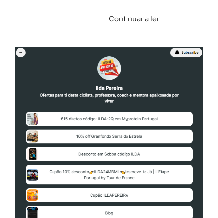
“Próspero
Continuar a ler
2021
/
Happy
2021”