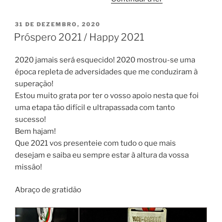
etapas,
4
PUBLICADO
31 DE DEZEMBRO, 2020
EM
vitórias
Próspero 2021 / Happy 2021
–
UCI
2020 jamais será esquecido! 2020 mostrou-se uma
S2
época repleta de adversidades que me conduziram à
CBBR
superação!
21
Estou muito grata por ter o vosso apoio nesta que foi
memorável!”
uma etapa tão difícil e ultrapassada com tanto
sucesso!
Bem hajam!
Que 2021 vos presenteie com tudo o que mais
desejam e saiba eu sempre estar à altura da vossa
missão!
Abraço de gratidão