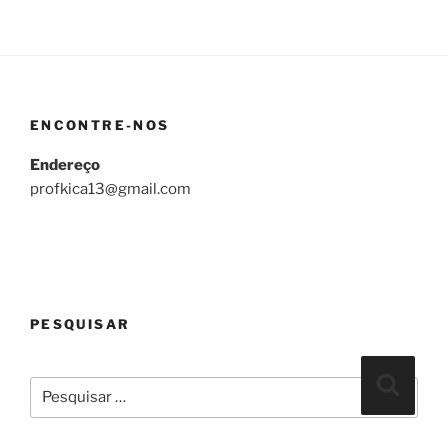
ENCONTRE-NOS
Endereço
profkica13@gmail.com
PESQUISAR
Pesquisar
Pesqui
por: