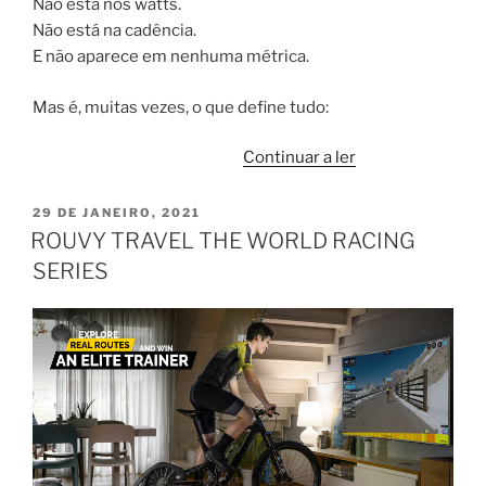
Não está nos watts.
Não está na cadência.
E não aparece em nenhuma métrica.
Mas é, muitas vezes, o que define tudo:
“O
Continuar a ler
dia
em
PUBLICADO
29 DE JANEIRO, 2021
EM
que
ROUVY TRAVEL THE WORLD RACING
o
SERIES
medo
se
tornou
real”