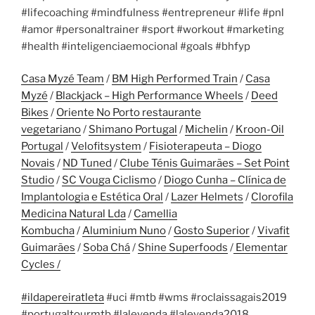
#lifecoaching #mindfulness #entrepreneur #life #pnl
#amor #personaltrainer #sport #workout #marketing
#health #inteligenciaemocional #goals #bhfyp
Casa Myzé Team
/
BM High Performed Train
/
Casa
Myzé
/
Blackjack – High Performance Wheels
/
Deed
Bikes
/
Oriente No Porto restaurante
vegetariano
/
Shimano Portugal
/
Michelin
/
Kroon-Oil
Portugal
/
Velofitsystem
/
Fisioterapeuta – Diogo
Novais
/
ND Tuned
/
Clube Ténis Guimarães – Set Point
Studio
/
SC Vouga Ciclismo
/
Diogo Cunha – Clínica de
Implantologia e Estética Oral
/
Lazer Helmets
/
Clorofila
Medicina Natural Lda
/
Camellia
Kombucha
/
Aluminium Nuno
/
Gosto Superior
/
Vivafit
Guimarães
/
Soba Chá
/
Shine Superfoods
/
Elementar
Cycles /
#ildapereiratleta
#uci #mtb #wms #roclaissagais2019
#portugaltourmtb #laleyenda #laleyenda2018