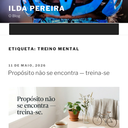
Saltar
ILDA PEREIRA
para
O Blog
o
conteúdo
ETIQUETA:
TREINO MENTAL
PUBLICADO
11 DE MAIO, 2026
EM
Propósito não se encontra — treina-se