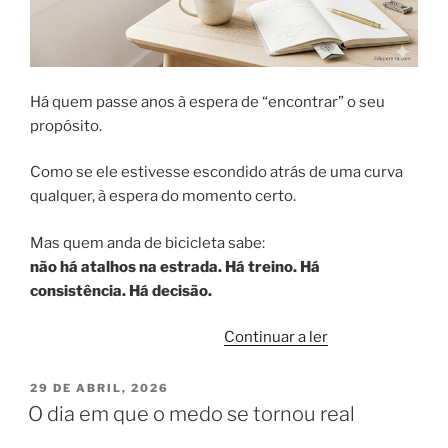
Há quem passe anos à espera de “encontrar” o seu
propósito.
Como se ele estivesse escondido atrás de uma curva
qualquer, à espera do momento certo.
Mas quem anda de bicicleta sabe:
não há atalhos na estrada. Há treino. Há
consistência. Há decisão.
“Propósito
Continuar a ler
não
se
PUBLICADO
29 DE ABRIL, 2026
EM
encontra
O dia em que o medo se tornou real
—