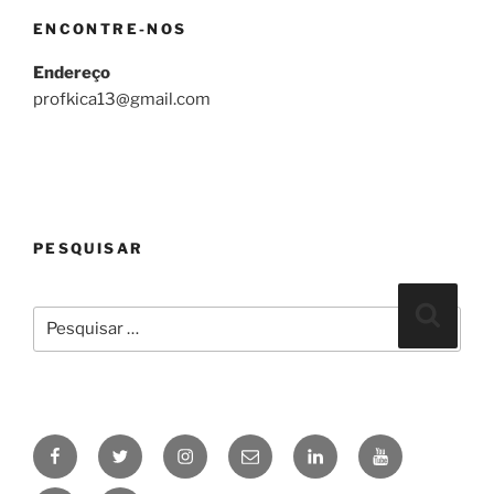
ENCONTRE-NOS
Endereço
profkica13@gmail.com
PESQUISAR
Pesquisar
Pesqui
por:
Facebook
Twitter
Instagram
Email
linkedin
Youtube