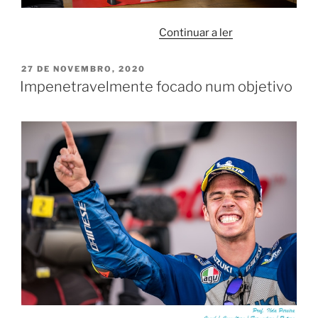
“ROUVY
Continuar a ler
TRAVEL
THE
PUBLICADO
27 DE NOVEMBRO, 2020
EM
WORLD
Impenetravelmente focado num objetivo
RACING
SERIES”