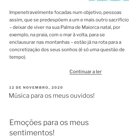
Impenetravelmente focadas num objetivo, pessoas
assim, que se predespõem a um e mais outro sacrifício
– deixar de viver na sua Palma de Maiorca natal, por
exemplo, na praia, com o mar à volta, para se
enclausurar nas montanhas – estão já na rota para a
concretização dos seus sonhos (é só uma questão de
tempo).
“Impenetravelm
Continuar a ler
focado
num
PUBLICADO
12 DE NOVEMBRO, 2020
EM
objetivo”
Música para os meus ouvidos!
Emoções para os meus
sentimentos!