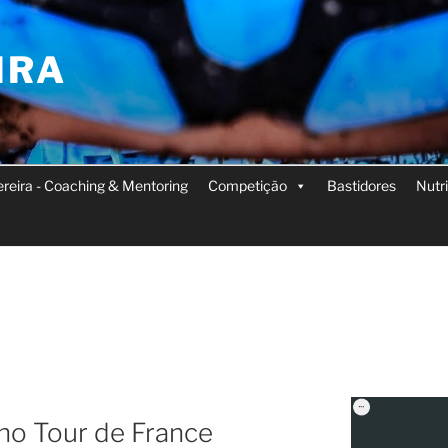
IRA
Pereira - Coaching & Mentoring
Competição
Bastidores
Nutr
 no Tour de France