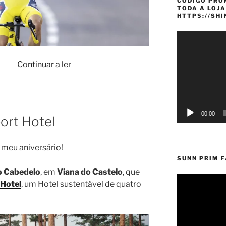
CÓDIGO PRO
TODA A LOJA
HTTPS://SH
Reprodutor
de
vídeo
“Prévot
Continuar a ler
fez
história
no
Tour
00:00
port Hotel
de
France
 meu aniversário!
Femmes
SUNN PRIM 
2025”
o Cabedelo
, em
Viana do Castelo
, que
 Hotel
, um Hotel sustentável de quatro