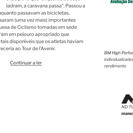
ladram, a caravana passa”. Passou a
nquanto passavam as bicicletas,
saram (uma vez mais) importantes
uesa de Ciclismo tomadas em sede
diram em pelouro apropriado que
otais disponíveis que os atletas haviam
eria ao Tour de l’Avenir.
BM High Perfo
individualizado
“Notícias
Continuar a ler
rendimento
do
ciclismo
nacional
sem
prazo
de
ND T
validade”
manut