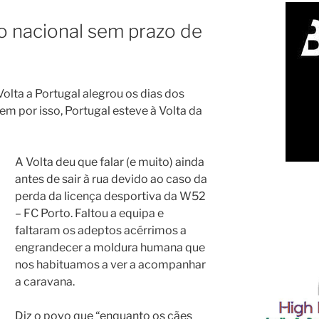
de
France
mo nacional sem prazo de
–
9
de
julho
olta a Portugal alegrou os dias dos
2023”
em por isso, Portugal esteve à Volta da
A Volta deu que falar (e muito) ainda
antes de sair à rua devido ao caso da
perda da licença desportiva da W52
– FC Porto. Faltou a equipa e
faltaram os adeptos acérrimos a
engrandecer a moldura humana que
nos habituamos a ver a acompanhar
a caravana.
Diz o povo que “enquanto os cães