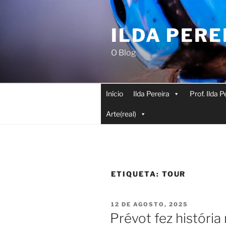
Saltar
para
ILDA PERE
o
conteúdo
O Blog
Início
Ilda Pereira
Prof. Ilda 
Arte(real)
ETIQUETA:
TOUR
PUBLICADO
12 DE AGOSTO, 2025
EM
Prévot fez história