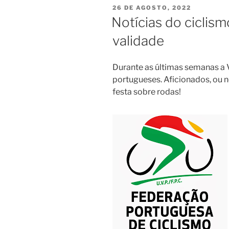
PUBLICADO
26 DE AGOSTO, 2022
EM
Notícias do ciclis
validade
Durante as últimas semanas a V
portugueses. Aficionados, ou n
festa sobre rodas!