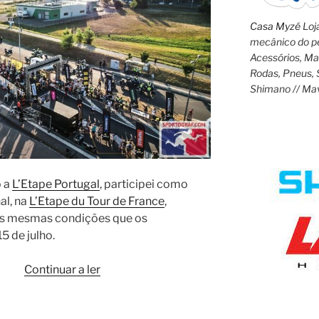
Casa Myzé
Loja
mecânico do pe
Acessórios, M
Rodas, Pneus, 
Shimano // Ma
o a
L’Etape Portugal
, participei como
al, na
L’Etape du Tour de France
,
as mesmas condições que os
15 de julho.
“L’Etape
Continuar a ler
du
Tour