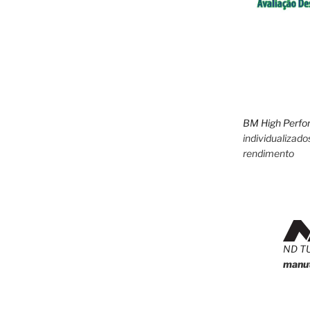
BM High Perfo
individualizado
rendimento
ND T
manut