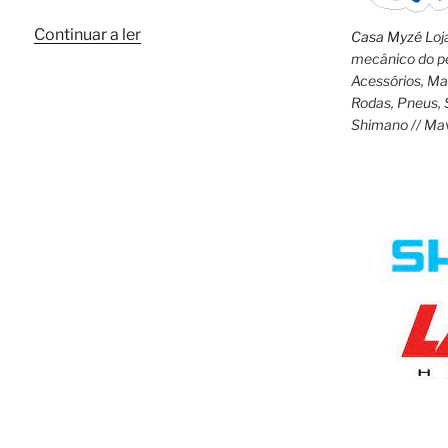
“Como
Continuar a ler
Casa Myzé
Loja
pedalar
mecânico do pe
Acessórios, M
com
Rodas, Pneus, 
pedais
Shimano // Ma
de
encaixe”