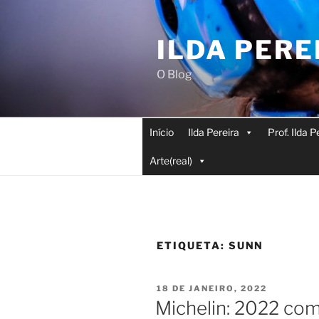
Saltar
para
ILDA PERE
o
conteúdo
O Blog
Início
Ilda Pereira
Prof. Ilda 
Arte(real)
ETIQUETA:
SUNN
PUBLICADO
18 DE JANEIRO, 2022
EM
Michelin: 2022 com