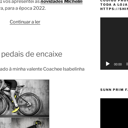
CÓDIGO PRO
1 vos apresentei as
novidades Michelin
TODA A LOJA
a, para a época 2022.
HTTPS://SH
Reprodutor
“Michelin:
Continuar a ler
de
2022
vídeo
com
Force
e
pedais de encaixe
Jet
XC2”
00:00
ado à minha valente Coachee Isabelinha
SUNN PRIM 