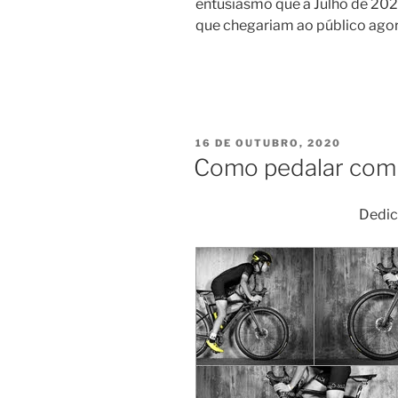
entusiasmo que a Julho de 202
que chegariam ao público agor
PUBLICADO
16 DE OUTUBRO, 2020
EM
Como pedalar com 
Dedic