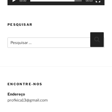
00:00
00:03
PESQUISAR
Pesquisar
Pesqui
por:
ENCONTRE-NOS
Endereço
profkica13@gmail.com