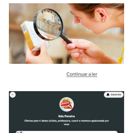
“COMO
Continuar a ler
LER
RÓTULOS
DE
ALIMENTOS
E
FAZER
BOAS
ESCOLHAS!”