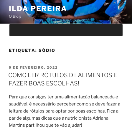
Saltar
ILDA PEREIRA
para
O Blog
o
conteúdo
ETIQUETA:
SÓDIO
PUBLICADO
9 DE FEVEREIRO, 2022
EM
COMO LER RÓTULOS DE ALIMENTOS E
FAZER BOAS ESCOLHAS!
Para que consigas ter uma alimentação balanceada e
saudável, é necessário perceber como se deve fazer a
leitura de rótulos para optar por boas escolhas. Fica a
par de algumas dicas que a nutricionista Adriana
Martins partilhou que te vão ajudar!