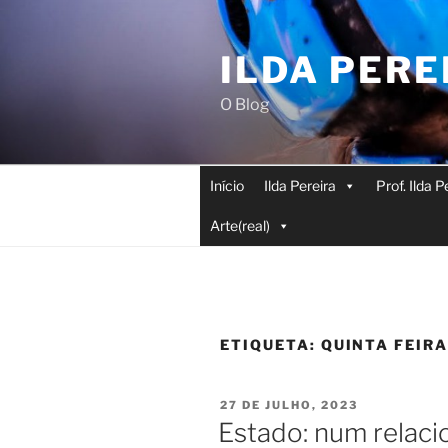
Saltar
para
ILDA PERE
o
conteúdo
O Blog
Início
Ilda Pereira
Prof. Ilda 
Arte(real)
ETIQUETA:
QUINTA FEIR
PUBLICADO
27 DE JULHO, 2023
EM
Estado: num relac