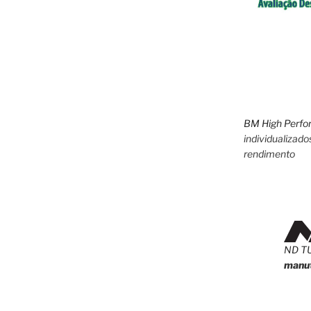
BM High Perfo
individualizado
rendimento
ND T
manut