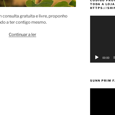
CÓDIGO PRO
TODA A LOJA
HTTPS://SH
 consulta gratuita e livre, proponho
Reprodutor
indo a ter contigo mesmo.
de
vídeo
“Estado:
Continuar a ler
num
relacionamento
sério
00:00
comigo
mesmo”
SUNN PRIM 