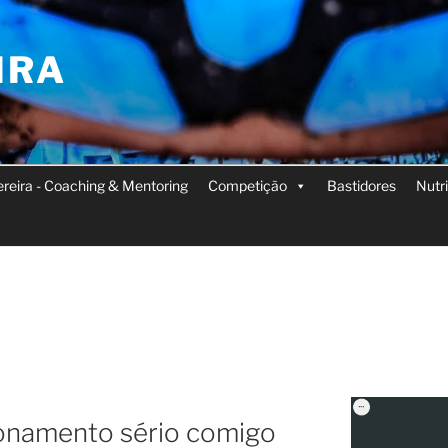
IRA
Pereira - Coaching & Mentoring
Competição
Bastidores
Nutr
A
ionamento sério comigo