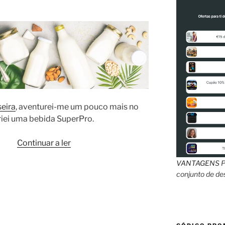
eira
, aventurei-me um pouco mais no
riei uma bebida SuperPro.
“Bebida
Continuar a ler
Vegetal
VANTAGENS
P
Caseira
conjunto de d
SuperPro”