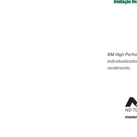
BM High Perfo
individualizado
rendimento
ND T
manut