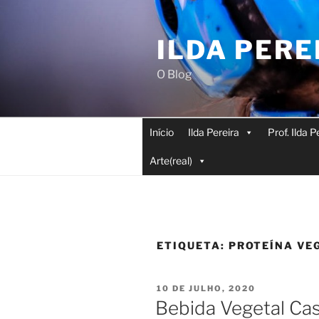
Saltar
para
ILDA PERE
o
conteúdo
O Blog
Início
Ilda Pereira
Prof. Ilda 
Arte(real)
ETIQUETA:
PROTEÍNA VE
PUBLICADO
10 DE JULHO, 2020
EM
Bebida Vegetal Ca