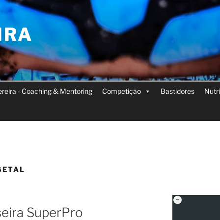
IRA
Pereira - Coaching & Mentoring
Competição
Bastidores
Nutr
GETAL
seira SuperPro