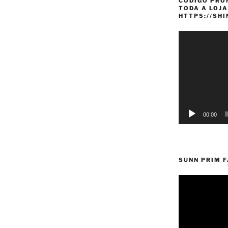
CÓDIGO PRO
TODA A LOJA
HTTPS://SH
Reprodutor
de
vídeo
00:00
SUNN PRIM 