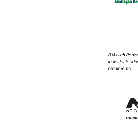
BM High Perfo
individualizado
rendimento
ND T
manut