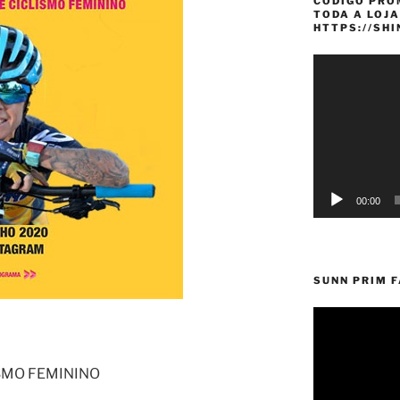
CÓDIGO PRO
TODA A LOJA
HTTPS://SH
Reprodutor
de
vídeo
00:00
SUNN PRIM 
ISMO FEMININO