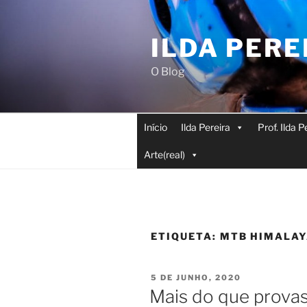
Saltar
para
ILDA PERE
o
conteúdo
O Blog
Início
Ilda Pereira
Prof. Ilda 
Arte(real)
ETIQUETA:
MTB HIMALA
PUBLICADO
5 DE JUNHO, 2020
EM
Mais do que provas