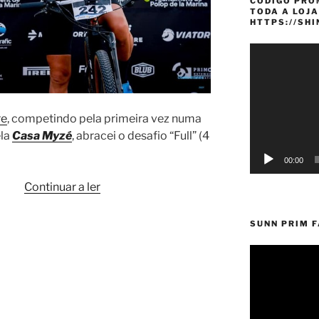
CÓDIGO PRO
TODA A LOJA
HTTPS://SH
Reprodutor
de
vídeo
re
, competindo pela primeira vez numa
ela
Casa Myzé
, abracei o desafio “Full” (4
00:00
“4
Continuar a ler
etapas,
4
SUNN PRIM 
vitórias
–
UCI
S2
CBBR