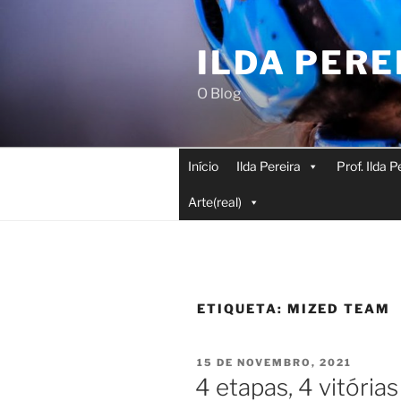
Saltar
para
ILDA PERE
o
conteúdo
O Blog
Início
Ilda Pereira
Prof. Ilda 
Arte(real)
ETIQUETA:
MIZED TEAM
PUBLICADO
15 DE NOVEMBRO, 2021
EM
4 etapas, 4 vitória