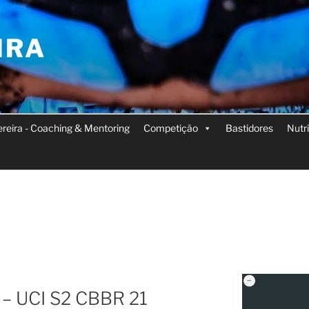
IRA
Pereira - Coaching & Mentoring
Competição
Bastidores
Nutr
s – UCI S2 CBBR 21