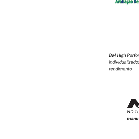
BM High Perfo
individualizado
rendimento
ND T
manut