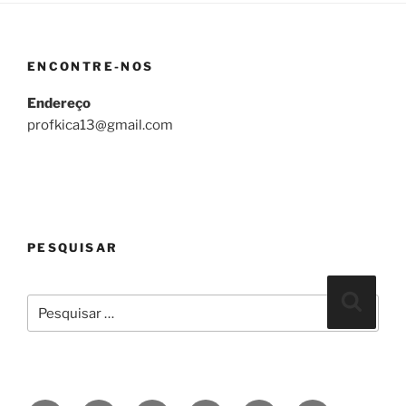
ENCONTRE-NOS
Endereço
profkica13@gmail.com
PESQUISAR
Pesquisar
Pesqui
por: