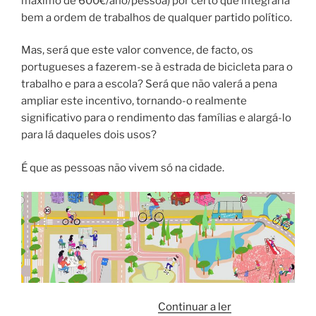
máximo de 600€/ano/pessoa) por certo que integraria
bem a ordem de trabalhos de qualquer partido político.
Mas, será que este valor convence, de facto, os
portugueses a fazerem-se à estrada de bicicleta para o
trabalho e para a escola? Será que não valerá a pena
ampliar este incentivo, tornando-o realmente
significativo para o rendimento das famílias e alargá-lo
para lá daqueles dois usos?
É que as pessoas não vivem só na cidade.
““Olha
Continuar a ler