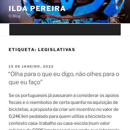
Saltar
ILDA PEREIRA
para
O Blog
o
conteúdo
ETIQUETA:
LEGISLATIVAS
PUBLICADO
15 DE JANEIRO, 2022
EM
“Olha para o que eu digo, não olhes para o
que eu faço”
Se os portugueses já passaram a considerar os apoios
fiscais e o reembolso de certa quantia na aquisição de
bicicletas, a proposta da criar um incentivo no valor de
0,24€/km pedalado para quem utilize a bicicleta no
contexto casa-trabalho ou casa-escola (num valor