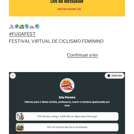
#FUGAFEST
FESTIVAL VIRTUAL DE CICLISMO FEMININO
“Mais
Continuar a ler
do
que
provas,”