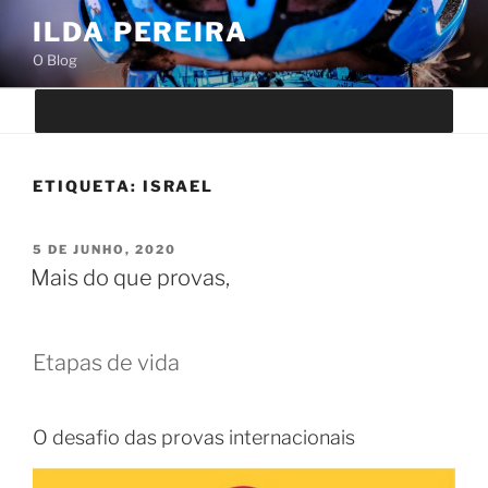
Saltar
ILDA PEREIRA
para
O Blog
o
conteúdo
ETIQUETA:
ISRAEL
PUBLICADO
5 DE JUNHO, 2020
EM
Mais do que provas,
Etapas de vida
O desafio das provas internacionais