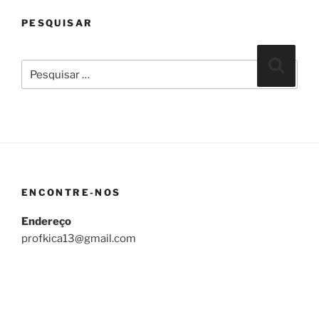
PESQUISAR
Pesquisar
Pesqui
por:
ENCONTRE-NOS
Endereço
profkica13@gmail.com