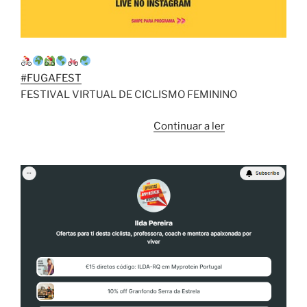
#FUGAFEST
FESTIVAL VIRTUAL DE CICLISMO FEMININO
“Mais
Continuar a ler
do
que
provas,”