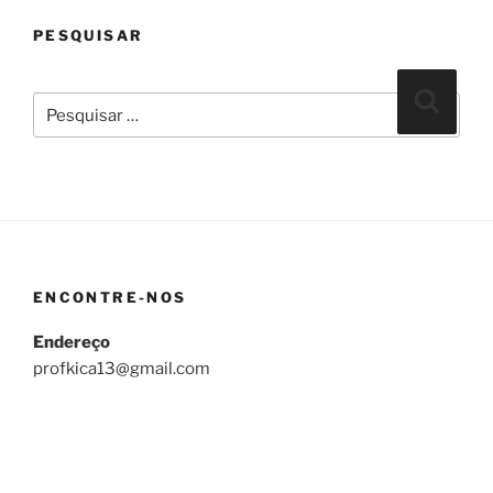
PESQUISAR
Pesquisar
Pesqui
por:
ENCONTRE-NOS
Endereço
profkica13@gmail.com