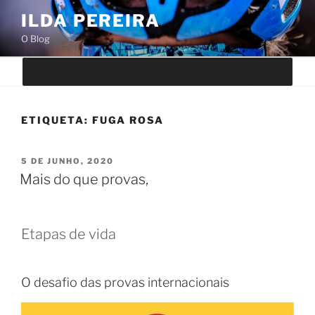
Saltar
ILDA PEREIRA
para
O Blog
o
conteúdo
ETIQUETA:
FUGA ROSA
PUBLICADO
5 DE JUNHO, 2020
EM
Mais do que provas,
Etapas de vida
O desafio das provas internacionais