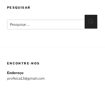
PESQUISAR
Pesquisar
Pesqui
por:
ENCONTRE-NOS
Endereço
profkica13@gmail.com