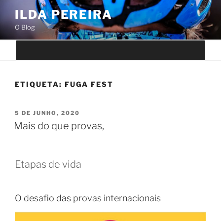
Saltar
ILDA PEREIRA
para
O Blog
o
conteúdo
ETIQUETA:
FUGA FEST
PUBLICADO
5 DE JUNHO, 2020
EM
Mais do que provas,
Etapas de vida
O desafio das provas internacionais