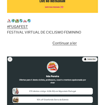
#FUGAFEST
FESTIVAL VIRTUAL DE CICLISMO FEMININO
“Mais
Continuar a ler
do
que
provas,”