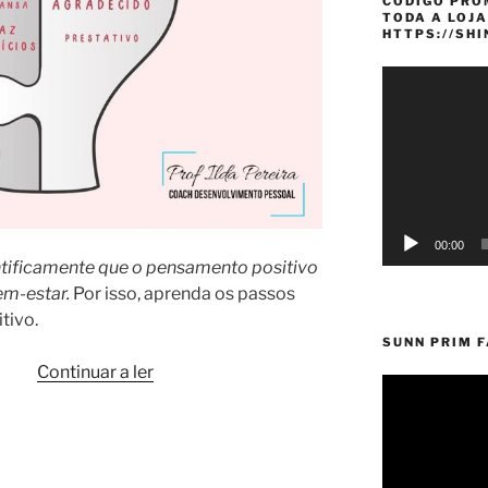
CÓDIGO PRO
TODA A LOJA
HTTPS://SH
Reprodutor
de
vídeo
00:00
ntificamente que o pensamento positivo
em-estar.
Por isso, aprenda os passos
tivo.
SUNN PRIM 
“15
Continuar a ler
passos
para
treinar
o