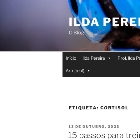
Saltar
para
ILDA PERE
o
conteúdo
O Blog
Início
Ilda Pereira
Prof. Ilda 
Arte(real)
ETIQUETA:
CORTISOL
PUBLICADO
13 DE OUTUBRO, 2023
EM
15 passos para tre