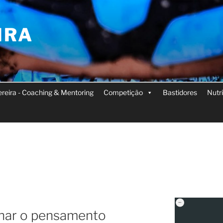
IRA
Pereira - Coaching & Mentoring
Competição
Bastidores
Nutr
inar o pensamento