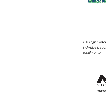
BM High Perfo
individualizado
rendimento
ND T
manut