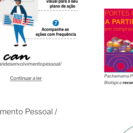
andesenvolvimentopessoal/
Pachamama
P
“U
Continuar a ler
Biológica
reco
Can
–
Desenvolvimento
pessoal:
imento Pessoal /
7
passos
para