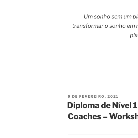
Um sonho sem um pla
transformar o sonho em r
pla
PUBLICADO
9 DE FEVEREIRO, 2021
EM
Diploma de Nível 
Coaches – Worksh