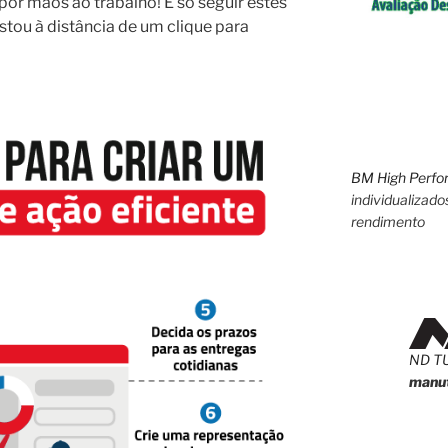
or mãos ao trabalho! É só seguir estes
stou à distância de um clique para
BM High Perfo
individualizado
rendimento
ND T
manut