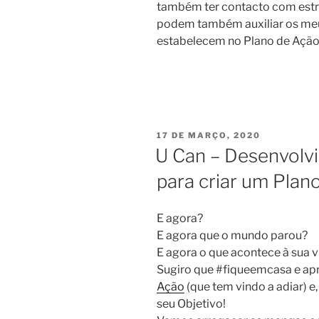
também ter contacto com estra
podem também auxiliar os meus 
estabelecem no Plano de Ação
PUBLICADO
17 DE MARÇO, 2020
EM
U Can – Desenvolvi
para criar um Plan
E agora?
E agora que o mundo parou?
E agora o que acontece à sua v
Sugiro que #fiqueemcasa e apr
Ação
(que tem vindo a adiar) e
seu Objetivo!