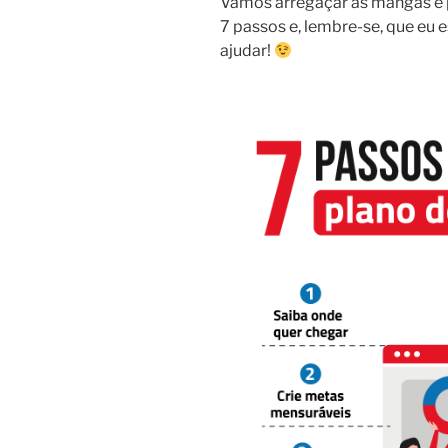
Vamos arregaçar as mangas e p
7 passos e, lembre-se, que eu e
ajudar!