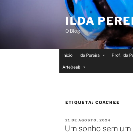
Saltar
para
ILDA PERE
o
conteúdo
O Blog
Início
Ilda Pereira
Prof. Ilda 
Arte(real)
ETIQUETA:
COACHEE
PUBLICADO
21 DE AGOSTO, 2024
EM
Um sonho sem um 