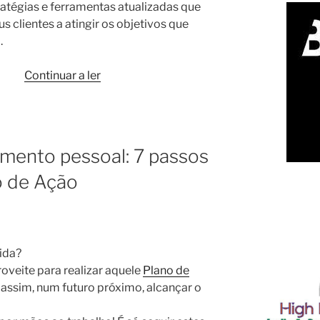
tégias e ferramentas atualizadas que
clientes a atingir os objetivos que
.
“
Diploma
Continuar a ler
de
Nível
1
em
mento pessoal: 7 passos
Speaking
o de Ação
for
Coaches
–
Workshop
e
ida?
Certificação
“
oveite para realizar aquele
Plano de
, assim, num futuro próximo, alcançar o