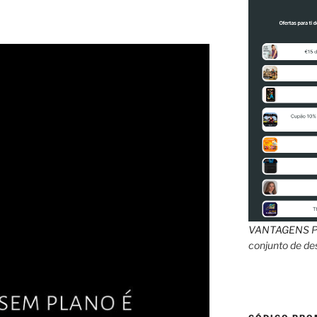
VANTAGENS
P
conjunto de d