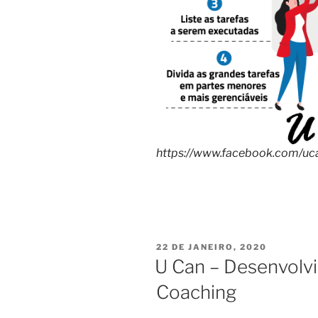
https://www.facebook.com/uc
PUBLICADO
22 DE JANEIRO, 2020
EM
U Can – Desenvolv
Coaching