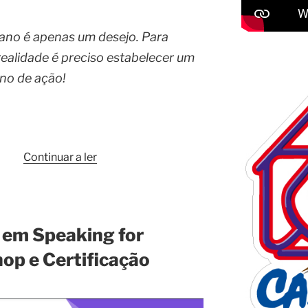
no é apenas um desejo. Para
ealidade é preciso estabelecer um
no de ação!
“Um
Continuar a ler
sonho
sem
um
plano
1 em Speaking for
é
op e Certificação
apenas
um
desejo…”