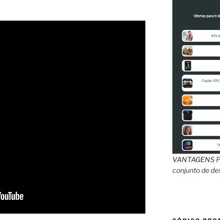
VANTAGENS
P
conjunto de d