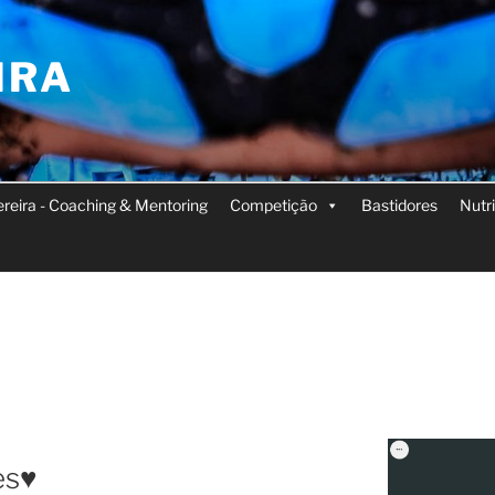
IRA
Pereira - Coaching & Mentoring
Competição
Bastidores
Nutr
s♥️