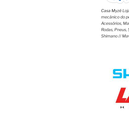
querem
Casa Myzé
Loja
é
mecânico do pe
Dalla
Acessórios, M
Pasta”
Rodas, Pneus, 
Shimano // Ma