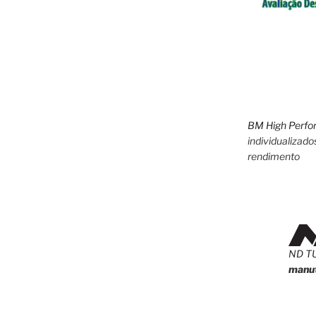
BM High Perfo
individualizado
rendimento
ND T
manut