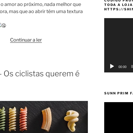
CÓDIGO PRO
e o amor ao próximo, nada melhor que
TODA A LOJA
HTTPS://SH
ora, mas que ao abrir têm uma textura
Reprodutor
de
vídeo
“♥️Red
Continuar a ler
Velvet
Cookies♥️”
00:00
– Os ciclistas querem é
SUNN PRIM 