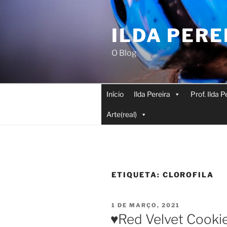
Saltar
para
ILDA PERE
o
conteúdo
O Blog
Início
Ilda Pereira
Prof. Ilda 
Arte(real)
ETIQUETA:
CLOROFILA
PUBLICADO
1 DE MARÇO, 2021
EM
♥️Red Velvet Cookie