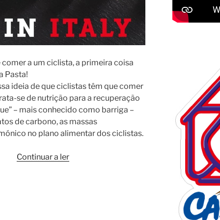
comer a um ciclista, a primeira coisa
a Pasta!
sa ideia de que ciclistas têm que comer
rata-se de nutrição para a recuperação
que” – mais conhecido como barriga –
atos de carbono, as massas
ico no plano alimentar dos ciclistas.
“Pasta
Continuar a ler
Pasta
Pasta
–
Os
ciclistas