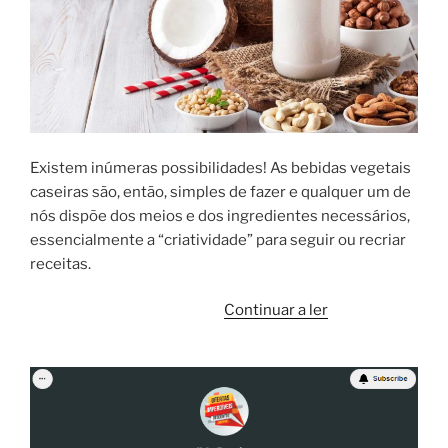
Existem inúmeras possibilidades! As bebidas vegetais
caseiras são, então, simples de fazer e qualquer um de
nós dispõe dos meios e dos ingredientes necessários,
essencialmente a “criatividade” para seguir ou recriar
receitas.
“Bebida
Continuar a ler
de
amêndoa:
saudável,
fácil
e