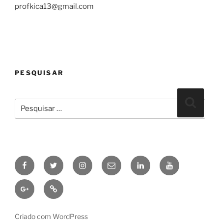
profkica13@gmail.com
PESQUISAR
Pesquisar
Pesqui
por:
Facebook
Twitter
Instagram
Email
linkedin
Youtube
Google+
Pinterest
Criado com WordPress