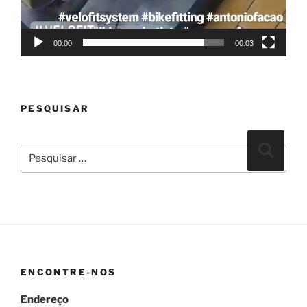
00:00
00:03
PESQUISAR
Pesquisar
Pesqui
por:
ENCONTRE-NOS
Endereço