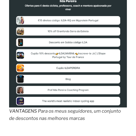
amiga
da
carteira!”
VANTAGENS
Para os meus seguidores, um conjunto
de descontos nas melhores marcas