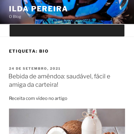
Saltar
ILDA PEREIRA
para
O Blog
o
conteúdo
ETIQUETA:
BIO
PUBLICADO
24 DE SETEMBRO, 2021
EM
Bebida de amêndoa: saudável, fácil e
amiga da carteira!
Receita com vídeo no artigo