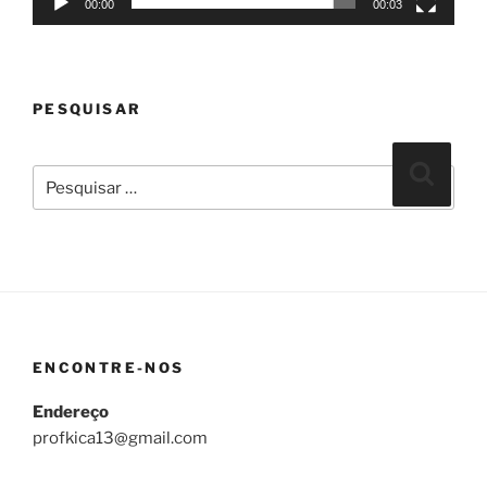
00:00
00:03
PESQUISAR
Pesquisar
Pesqui
por:
ENCONTRE-NOS
Endereço
profkica13@gmail.com