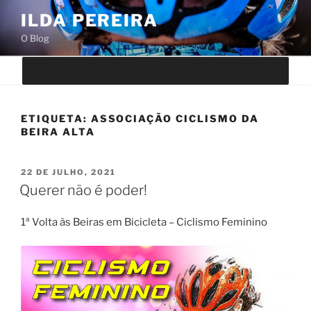
Saltar
ILDA PEREIRA
para
O Blog
o
conteúdo
ETIQUETA:
ASSOCIAÇÃO CICLISMO DA
BEIRA ALTA
PUBLICADO
22 DE JULHO, 2021
EM
Querer não é poder!
1ª Volta às Beiras em Bicicleta – Ciclismo Feminino