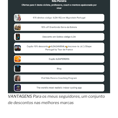
amiga
da
carteira!”
VANTAGENS
Para os meus seguidores, um conjunto
de descontos nas melhores marcas