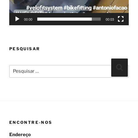
00:00
00:03
PESQUISAR
Pesquisar
Pesqui
por:
ENCONTRE-NOS
Endereço