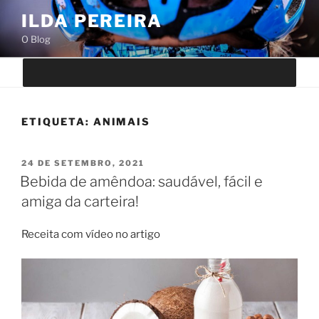
Saltar
ILDA PEREIRA
para
O Blog
o
conteúdo
ETIQUETA:
ANIMAIS
PUBLICADO
24 DE SETEMBRO, 2021
EM
Bebida de amêndoa: saudável, fácil e
amiga da carteira!
Receita com vídeo no artigo