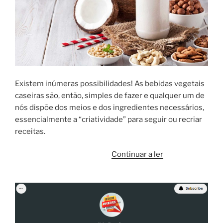
Existem inúmeras possibilidades! As bebidas vegetais
caseiras são, então, simples de fazer e qualquer um de
nós dispõe dos meios e dos ingredientes necessários,
essencialmente a “criatividade” para seguir ou recriar
receitas.
“Bebida
Continuar a ler
de
amêndoa:
saudável,
fácil
e