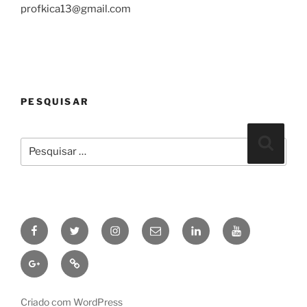
profkica13@gmail.com
PESQUISAR
Pesquisar
Pesqui
por:
Facebook
Twitter
Instagram
Email
linkedin
Youtube
Google+
Pinterest
Criado com WordPress