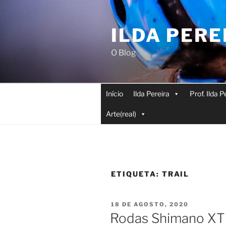
Saltar
para
ILDA PERE
o
conteúdo
O Blog
Início
Ilda Pereira
Prof. Ilda 
Arte(real)
ETIQUETA:
TRAIL
PUBLICADO
18 DE AGOSTO, 2020
EM
Rodas Shimano XT