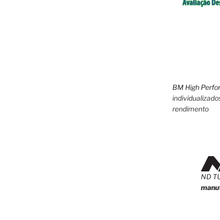
BM High Perfo
individualizado
rendimento
ND T
manut