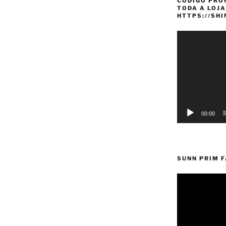
CÓDIGO PRO
M8100
TODA A LOJA
HTTPS://SH
29″
Boost”
Reprodutor
de
vídeo
00:00
SUNN PRIM 