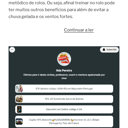
metódico de rolos. Ou seja, afinal treinar no rolo pode
ter muitos outros benefícios para além de evitar a
chuva gelada e os ventos fortes.
“Benefícios
Continuar a ler
do
Treino
no
Rolo”