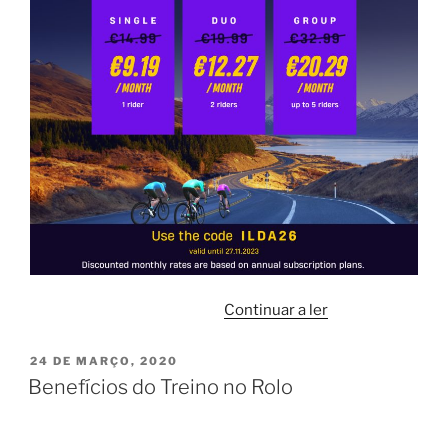
“
Continuar a ler
BLACKFRIDAY
PUBLICADO
24 DE MARÇO, 2020
EM
–
Benefícios do Treino no Rolo
ROUVY
-26%