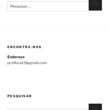
Pesquisar
Pesqui
por:
ENCONTRE-NOS
Endereço
profkica13@gmail.com
PESQUISAR
Pesquisar