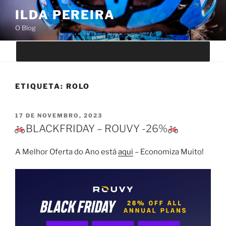
Saltar
ILDA PEREIRA
para
O Blog
o
conteúdo
ETIQUETA:
ROLO
PUBLICADO
17 DE NOVEMBRO, 2023
EM
BLACKFRIDAY – ROUVY -26%
A Melhor Oferta do Ano está
aqui
– Economiza Muito!