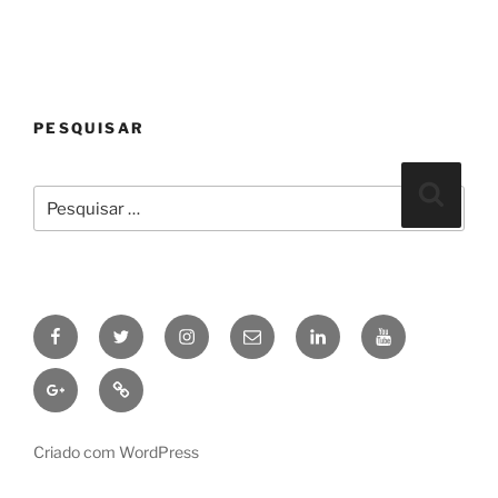
PESQUISAR
Pesquisar
Pesqui
por:
Facebook
Twitter
Instagram
Email
linkedin
Youtube
Google+
Pinterest
Criado com WordPress