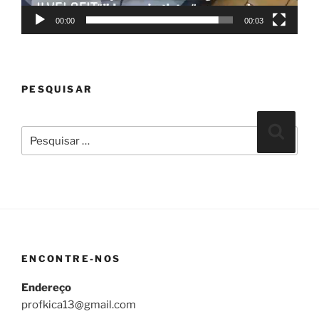
00:00
00:03
PESQUISAR
Pesquisar
Pesqui
por:
ENCONTRE-NOS
Endereço
profkica13@gmail.com