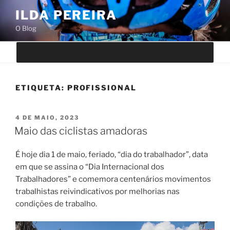
Saltar
ILDA PEREIRA
para
O Blog
o
conteúdo
ETIQUETA:
PROFISSIONAL
PUBLICADO
4 DE MAIO, 2023
EM
Maio das ciclistas amadoras
É hoje dia 1 de maio, feriado, “dia do trabalhador”, data
em que se assina o “Dia Internacional dos
Trabalhadores” e comemora centenários movimentos
trabalhistas reivindicativos por melhorias nas
condições de trabalho.