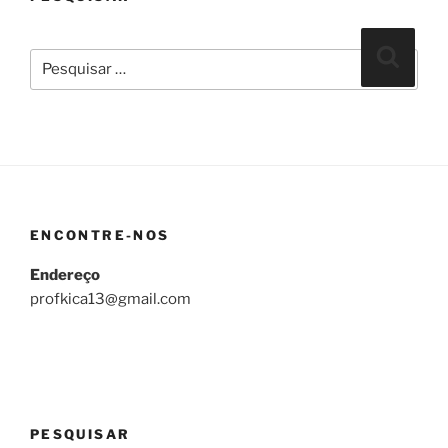
Pesquisar
Pesqui
por:
ENCONTRE-NOS
Endereço
profkica13@gmail.com
PESQUISAR