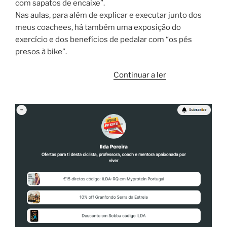
com sapatos de encaixe”.
Nas aulas, para além de explicar e executar junto dos
meus coachees, há também uma exposição do
exercício e dos benefícios de pedalar com “os pés
presos à bike”.
“Como
Continuar a ler
pedalar
com
pedais
de
encaixe”