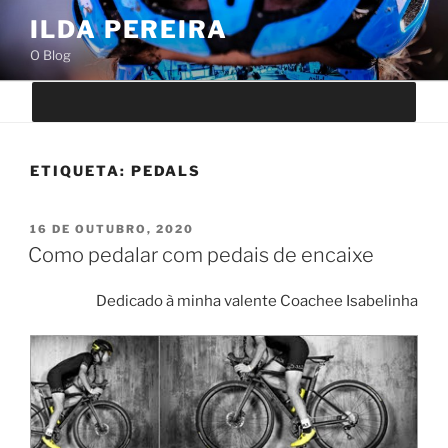
Saltar
ILDA PEREIRA
para
O Blog
o
conteúdo
ETIQUETA:
PEDALS
PUBLICADO
16 DE OUTUBRO, 2020
EM
Como pedalar com pedais de encaixe
Dedicado à minha valente Coachee Isabelinha