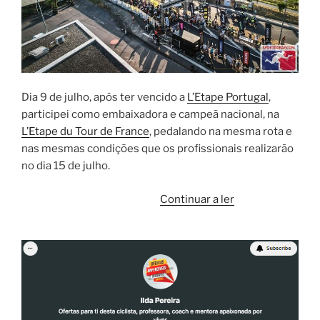
Dia 9 de julho, após ter vencido a
L’Etape Portugal
,
participei como embaixadora e campeã nacional, na
L’Etape du Tour de France
, pedalando na mesma rota e
nas mesmas condições que os profissionais realizarão
no dia 15 de julho.
“L’Etape
Continuar a ler
du
Tour
de
France
–
9
de