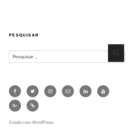
PESQUISAR
Pesquisar
Pesqui
por:
Facebook
Twitter
Instagram
Email
linkedin
Youtube
Google+
Pinterest
Criado com WordPress