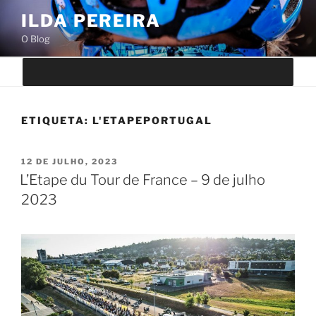
Saltar
ILDA PEREIRA
para
O Blog
o
conteúdo
ETIQUETA:
L'ETAPEPORTUGAL
PUBLICADO
12 DE JULHO, 2023
EM
L’Etape du Tour de France – 9 de julho
2023