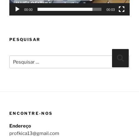
00:00
00:03
PESQUISAR
Pesquisar
Pesqui
por:
ENCONTRE-NOS
Endereço
profkica13@gmail.com