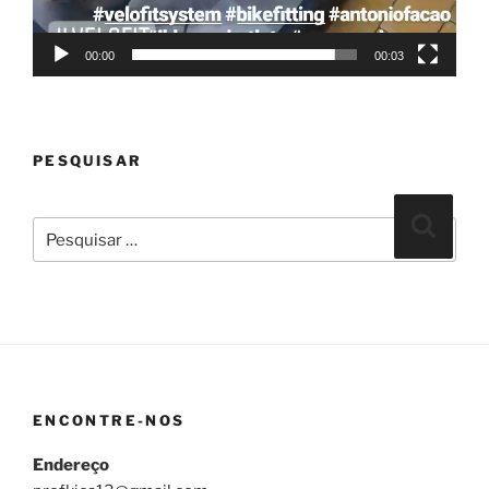
00:00
00:03
PESQUISAR
Pesquisar
Pesqui
por:
ENCONTRE-NOS
Endereço