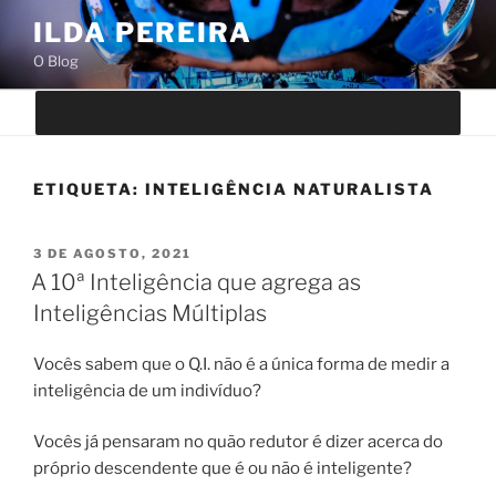
Saltar
ILDA PEREIRA
para
O Blog
o
conteúdo
ETIQUETA:
INTELIGÊNCIA NATURALISTA
PUBLICADO
3 DE AGOSTO, 2021
EM
A 10ª Inteligência que agrega as
Inteligências Múltiplas
Vocês sabem que o Q.I. não é a única forma de medir a
inteligência de um indivíduo?
Vocês já pensaram no quão redutor é dizer acerca do
próprio descendente que é ou não é inteligente?