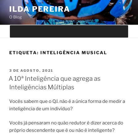
Saltar
ILDA PEREIRA
para
O Blog
o
conteúdo
ETIQUETA:
INTELIGÊNCIA MUSICAL
PUBLICADO
3 DE AGOSTO, 2021
EM
A 10ª Inteligência que agrega as
Inteligências Múltiplas
Vocês sabem que o Q.I. não é a única forma de medir a
inteligência de um indivíduo?
Vocês já pensaram no quão redutor é dizer acerca do
próprio descendente que é ou não é inteligente?