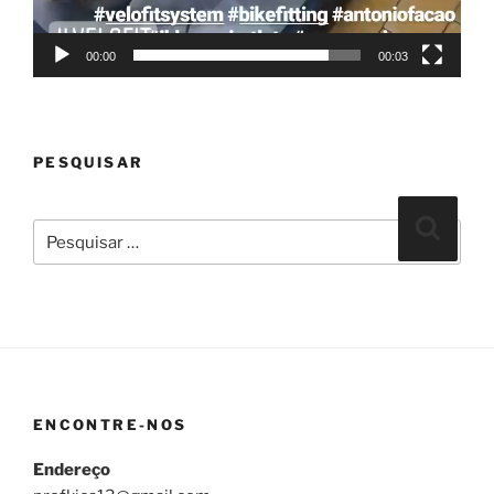
00:00
00:03
PESQUISAR
Pesquisar
Pesqui
por:
ENCONTRE-NOS
Endereço