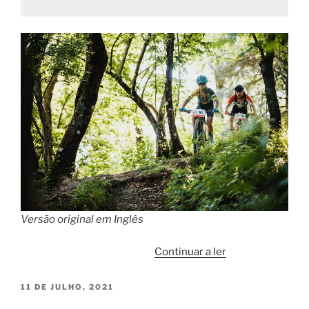
Versão original em Inglês
“#mondayattitud
Continuar a ler
PUBLICADO
11 DE JULHO, 2021
EM