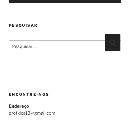
PESQUISAR
Pesquisar
Pesqui
por:
ENCONTRE-NOS
Endereço
profkica13@gmail.com