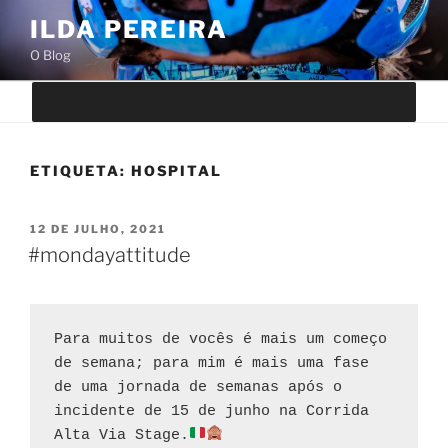
Saltar
ILDA PEREIRA
para
O Blog
o
conteúdo
ETIQUETA:
HOSPITAL
PUBLICADO
12 DE JULHO, 2021
EM
#mondayattitude
Para muitos de vocês é mais um começo 
de semana; para mim é mais uma fase 
de uma jornada de semanas após o 
incidente de 15 de junho na Corrida 
Alta Via Stage.