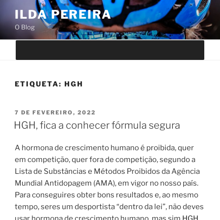
Saltar
ILDA PEREIRA
para
O Blog
o
conteúdo
ETIQUETA:
HGH
PUBLICADO
7 DE FEVEREIRO, 2022
EM
HGH, fica a conhecer fórmula segura
A hormona de crescimento humano é proibida, quer
em competição, quer fora de competição, segundo a
Lista de Substâncias e Métodos Proibidos da Agência
Mundial Antidopagem (AMA), em vigor no nosso país.
Para conseguires obter bons resultados e, ao mesmo
tempo, seres um desportista “dentro da lei”, não deves
usar hormona de crescimento humano, mas sim
HGH