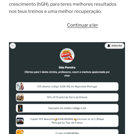
crescimento (hGH), para teres melhores resultados
nos teus treinos e uma melhor recuperação.
“HGH,
Continuar a ler
fica
a
conhecer
fórmula
segura”