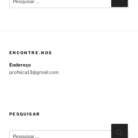
por:
ENCONTRE-NOS
Endereço
profkica13@gmail.com
PESQUISAR
Pesquisar
Pesqui
por: