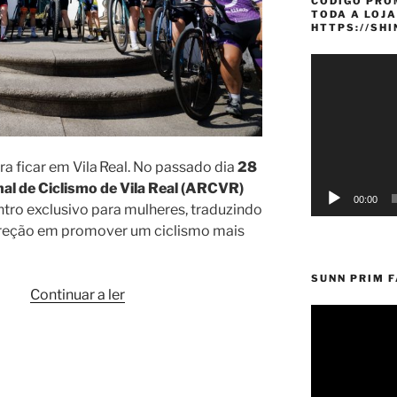
CÓDIGO PRO
TODA A LOJA
HTTPS://SH
Reprodutor
de
vídeo
a ficar em Vila Real. No passado dia
28
al de Ciclismo de Vila Real (ARCVR)
00:00
tro exclusivo para mulheres, traduzindo
reção em promover um ciclismo mais
SUNN PRIM 
“1.º
Continuar a ler
Encontro
de
Ciclismo
no