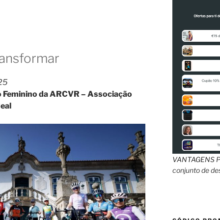
Transformar
025
no Feminino da ARCVR – Associação
Real
VANTAGENS
P
conjunto de d