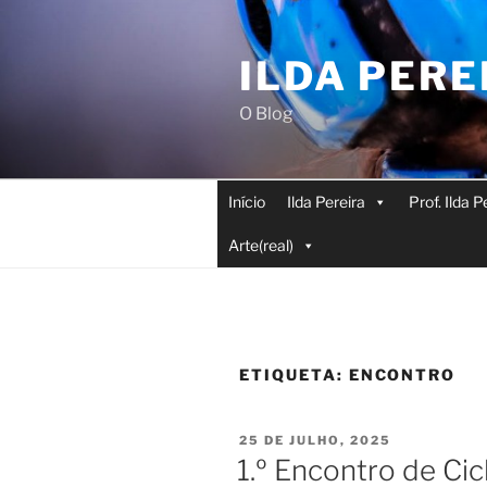
Saltar
para
ILDA PERE
o
conteúdo
O Blog
Início
Ilda Pereira
Prof. Ilda 
Arte(real)
ETIQUETA:
ENCONTRO
PUBLICADO
25 DE JULHO, 2025
EM
1.º Encontro de Ci