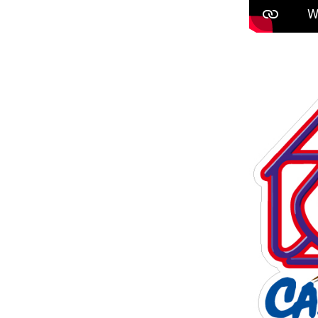
Feminino
—
ARCVR”