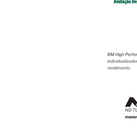
BM High Perfo
individualizado
rendimento
ND T
manut