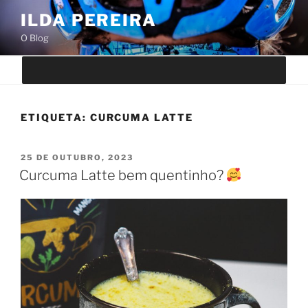
Saltar
ILDA PEREIRA
para
O Blog
o
conteúdo
ETIQUETA:
CURCUMA LATTE
PUBLICADO
25 DE OUTUBRO, 2023
EM
Curcuma Latte bem quentinho?