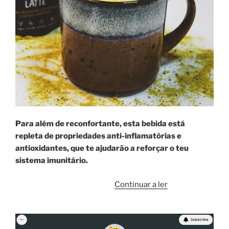
Para além de reconfortante, esta bebida está
repleta de propriedades anti-inflamatórias e
antioxidantes, que te ajudarão a reforçar o teu
sistema imunitário. ​
“Curcuma
Continuar a ler
Latte
bem
quentinho?