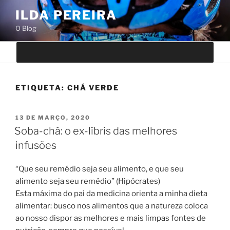
Saltar
ILDA PEREIRA
para
O Blog
o
conteúdo
ETIQUETA:
CHÁ VERDE
PUBLICADO
13 DE MARÇO, 2020
EM
Soba-chá: o ex-líbris das melhores
infusões
“Que seu remédio seja seu alimento, e que seu
alimento seja seu remédio” (Hipócrates)
Esta máxima do pai da medicina orienta a minha dieta
alimentar: busco nos alimentos que a natureza coloca
ao nosso dispor as melhores e mais limpas fontes de