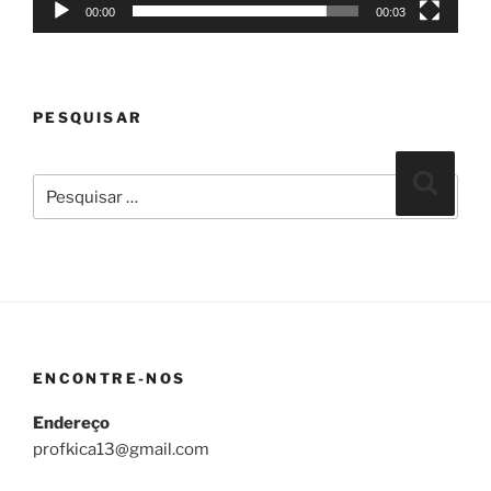
00:00
00:03
PESQUISAR
Pesquisar
Pesqui
por:
ENCONTRE-NOS
Endereço
profkica13@gmail.com