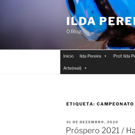
Saltar
para
ILDA PERE
o
conteúdo
O Blog
Início
Ilda Pereira
Prof. Ilda 
Arte(real)
ETIQUETA:
CAMPEONATO
PUBLICADO
31 DE DEZEMBRO, 2020
EM
Próspero 2021 / H