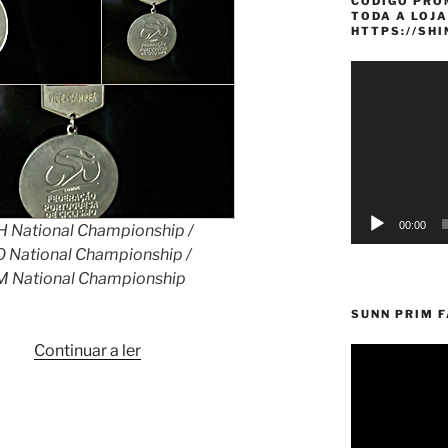
CÓDIGO PRO
TODA A LOJA
HTTPS://SH
Reprodutor
de
vídeo
00:00
H National Championship /
CO National Championship /
CM National Championship
SUNN PRIM 
“Próspero
Continuar a ler
2021
/
Happy
2021”