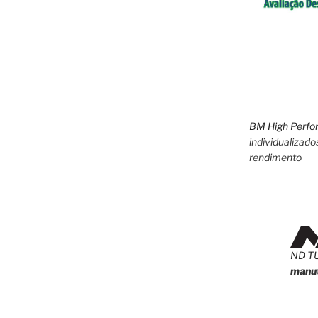
BM High Perfo
individualizado
rendimento
ND T
manut