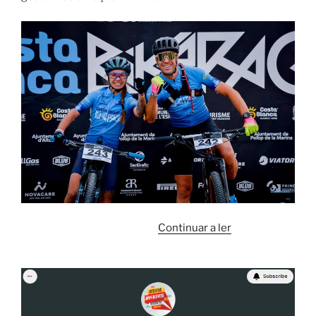
“Costa
Continuar a ler
Blanca
Bike
Race
UCI
S2”