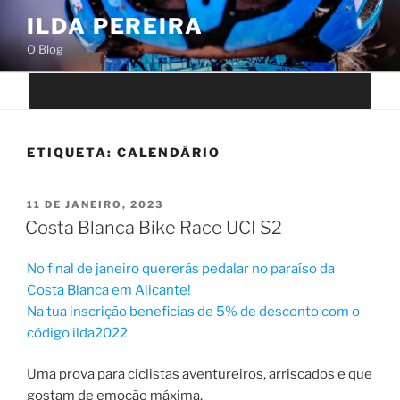
Saltar
ILDA PEREIRA
para
O Blog
o
conteúdo
ETIQUETA:
CALENDÁRIO
PUBLICADO
11 DE JANEIRO, 2023
EM
Costa Blanca Bike Race UCI S2
No final de janeiro quererás pedalar no paraíso da
Costa Blanca em Alicante!
Na tua inscrição beneficias de 5% de desconto com o
código ilda2022
Uma prova para ciclistas aventureiros, arriscados e que
gostam de emoção máxima.