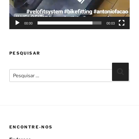
00:00
00:03
PESQUISAR
Pesquisar
Pesqui
por:
ENCONTRE-NOS