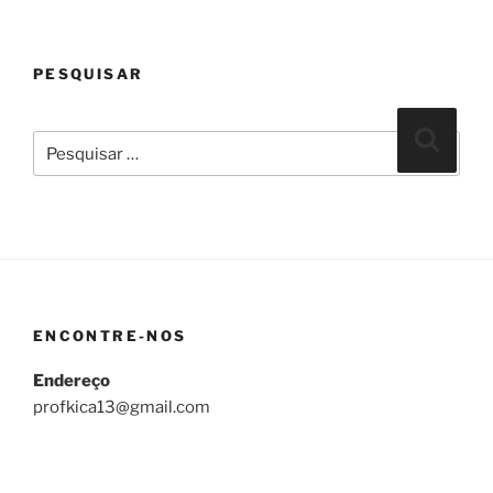
PESQUISAR
Pesquisar
Pesqui
por:
ENCONTRE-NOS
Endereço
profkica13@gmail.com