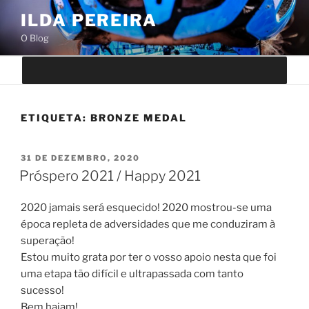
Saltar
ILDA PEREIRA
para
O Blog
o
conteúdo
ETIQUETA:
BRONZE MEDAL
PUBLICADO
31 DE DEZEMBRO, 2020
EM
Próspero 2021 / Happy 2021
2020 jamais será esquecido! 2020 mostrou-se uma
época repleta de adversidades que me conduziram à
superação!
Estou muito grata por ter o vosso apoio nesta que foi
uma etapa tão difícil e ultrapassada com tanto
sucesso!
Bem hajam!