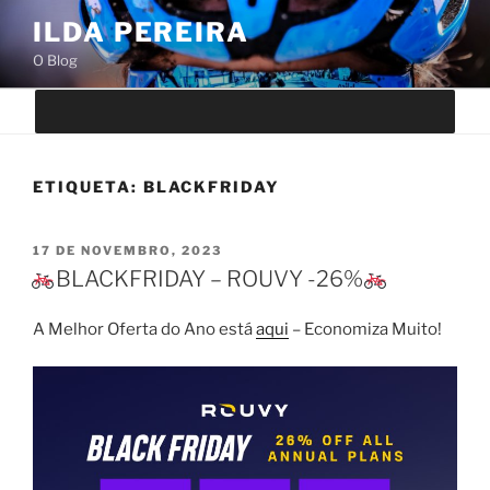
Saltar
ILDA PEREIRA
para
O Blog
o
conteúdo
ETIQUETA:
BLACKFRIDAY
PUBLICADO
17 DE NOVEMBRO, 2023
EM
BLACKFRIDAY – ROUVY -26%
A Melhor Oferta do Ano está
aqui
– Economiza Muito!