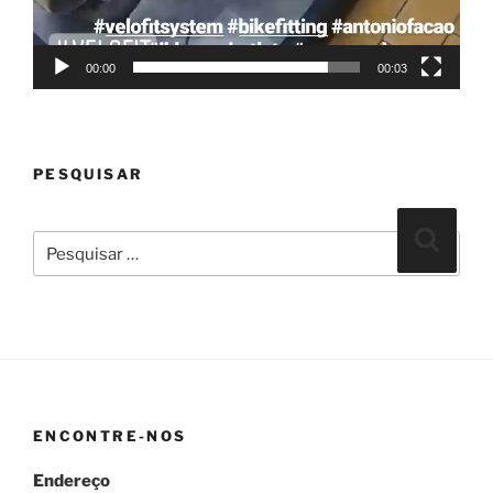
00:00
00:03
PESQUISAR
Pesquisar
Pesqui
por:
ENCONTRE-NOS
Endereço