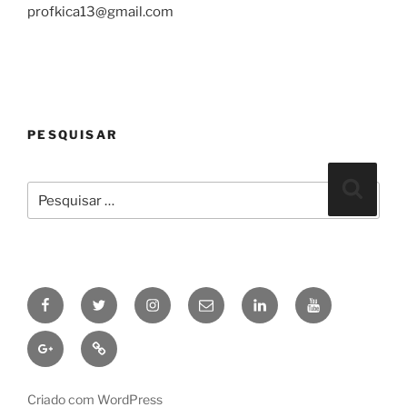
profkica13@gmail.com
PESQUISAR
Pesquisar
Pesqui
por:
Facebook
Twitter
Instagram
Email
linkedin
Youtube
Google+
Pinterest
Criado com WordPress