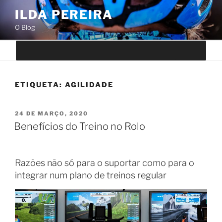
Saltar
ILDA PEREIRA
para
O Blog
o
conteúdo
ETIQUETA:
AGILIDADE
PUBLICADO
24 DE MARÇO, 2020
EM
Benefícios do Treino no Rolo
Razões não só para o suportar como para o
integrar num plano de treinos regular