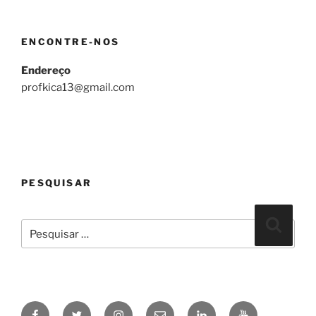
ENCONTRE-NOS
Endereço
profkica13@gmail.com
PESQUISAR
Pesquisar
Pesqui
por:
Facebook
Twitter
Instagram
Email
linkedin
Youtube