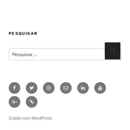
PESQUISAR
Pesquisar
Pesqui
por:
Facebook
Twitter
Instagram
Email
linkedin
Youtube
Google+
Pinterest
Criado com WordPress