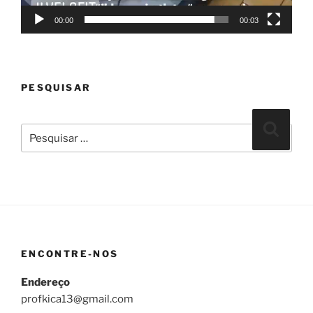
00:00
00:03
PESQUISAR
Pesquisar
Pesqui
por:
ENCONTRE-NOS
Endereço
profkica13@gmail.com