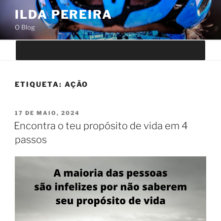
Saltar
ILDA PEREIRA
para
O Blog
o
conteúdo
ETIQUETA:
AÇÃO
PUBLICADO
17 DE MAIO, 2024
EM
Encontra o teu propósito de vida em 4
passos