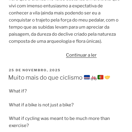
vivi com imenso entusiasmo a expectativa de
conhecer a vila (ainda mais podendo ser eu a
conquistar o trajeto pela força do meu pedalar, com o
tempo que as subidas levam para um apreciar da
paisagem, da dureza do declive criado pela natureza
composta de uma arqueologia e flora únicas).
“Ilha
Continuar a ler
de
Santiago
PUBLICADO
25 DE NOVEMBRO, 2025
EM
de
Muito mais do que ciclismo
lés
a
What if?
lés
What if a bike is not just a bike?
”
What if cycling was meant to be much more than
exercise?